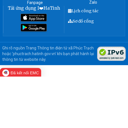
Zalo
Fanpage
Tải ứng dụng I❤️HaTinh
Lịch công tác
Sơ đồ cổng
Ghi rõ nguồn Trang Thông tin điện tử xã Phúc Trạch
hoặc 'phuctrach.hatinh.gov.vn' khi bạn phát hành lại
thông tin từ website này.
Đã kết nối EMC