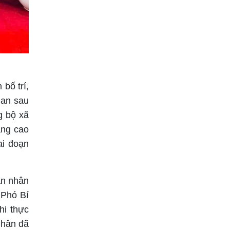
bố trí,
uan sau
g bộ xã
âng cao
ai đoạn
án nhân
 Phó Bí
hi thực
nhân đã