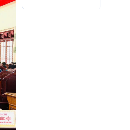
công tác xây dựng
Đảng 6 tháng đầu
năm, triển khai
nhiệm vụ 6 tháng
cuối năm 2026