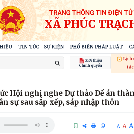
TRANG THÔNG TIN ĐIỆN TỬ
XÃ PHÚC TRẠC
THIỆU
TIN TỨC - SỰ KIỆN
PHỔ BIẾN PHÁP LUẬT
C
Lịch
Giới thiệu
Chính quyền
tác
hức Hội nghị nghe Dự thảo Đề án thà
hân sự sau sắp xếp, sáp nhập thôn
A
A
A