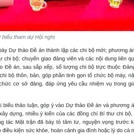
 biểu tham dự Hội nghị
bày Dự thảo Đề án thành lập các chi bộ mới; phương án 
ư chi bộ; chuyển giao đảng viên và các nội dung liên q
eo Đề án, sau sắp xếp, số lượng chi bộ trực thuộc Đản
chi bộ thôn, bản, góp phần tinh gọn tổ chức bộ máy, n
 chức cơ sở đảng, đáp ứng yêu cầu nhiệm vụ trong gi
ại biểu thảo luận, góp ý vào Dự thảo Đề án và phương 
 xây dựng, nhiều ý kiến của các đồng chí Bí thư chi bộ,
g tác Mặt trận đã bày tỏ tâm tư, nguyện vọng trước k
o điều kiện sức khỏe, hoàn cảnh gia đình hoặc lý do cá 