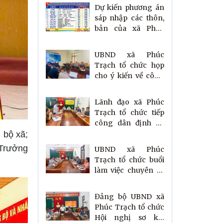
Dự kiến phương án
sáp nhập các thôn,
bản của xã Phúc
Trạch, tỉnh Hà Tĩnh
UBND xã Phúc
Trạch tổ chức họp
cho ý kiến về công
tác lập Quy hoạch
chung xã đến năm
Lãnh đạo xã Phúc
2050
Trạch tổ chức tiếp
công dân định kỳ
tháng 6 năm 2026
 bộ xã;
 Trưởng
UBND xã Phúc
Trạch tổ chức buổi
làm việc chuyên đề
với Trung tâm Dịch
vụ tổng hợp xã
Đảng bộ UBND xã
Phúc Trạch tổ chức
Hội nghị sơ kết