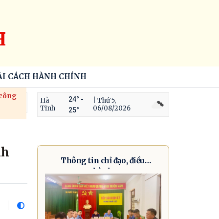
H
ẢI CÁCH HÀNH CHÍNH
 công
24° -
Hà
| Thứ 5,
Tĩnh
06/08/2026
25°
nh
Thông tin chỉ đạo, điều
hành