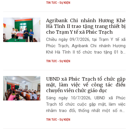
TIN TỨC - SỰ KIỆN
2026 dành cho đội ngũ cán bộ, đảng viên
trên địa bàn xã.
Agribank Chi nhánh Hương Khê
Hà Tĩnh II trao tặng trang thiết bị
cho Trạm Y tế xã Phúc Trạch
Chiều ngày 09/7/2026, tại Trạm Y tế xã
Phúc Trạch, Agribank Chi nhánh Hương
Khê Hà Tĩnh II tổ chức trao tặng 01 bộ
máy vi tính để bàn và 01 máy in nhằm hỗ
TIN TỨC - SỰ KIỆN
trợ trang thiết bị phục vụ công tác chuyên
môn, góp phần nâng cao chất lượng
chăm sóc sức khỏe ban đầu cho Nhân
UBND xã Phúc Trạch tổ chức gặp
dân trên địa bàn.
mặt, làm việc về công tác điều
chuyển viên chức giáo dục
Sáng ngày 10/7/2026, UBND xã Phúc
Trạch tổ chức cuộc gặp mặt, làm việc
nhằm trao đổi, thống nhất một số nội
dung liên quan đến công tác điều chuyển
TIN TỨC - SỰ KIỆN
viên chức giáo dục trên địa bàn xã.