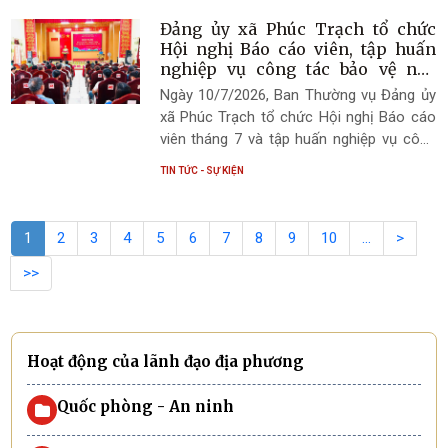
Đảng ủy xã Phúc Trạch tổ chức
Hội nghị Báo cáo viên, tập huấn
nghiệp vụ công tác bảo vệ nền
tảng tư tưởng của Đảng trong kỷ
Ngày 10/7/2026, Ban Thường vụ Đảng ủy
nguyên số.
xã Phúc Trạch tổ chức Hội nghị Báo cáo
viên tháng 7 và tập huấn nghiệp vụ công
tác bảo vệ nền tảng tư tưởng của Đảng
TIN TỨC - SỰ KIỆN
trong kỷ nguyên số tại Hội trường Nhà văn
hóa xã Phúc Trạch.
1
2
3
4
5
6
7
8
9
10
…
>
>>
Hoạt động của lãnh đạo địa phương
Quốc phòng - An ninh