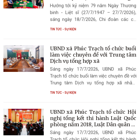
Thương binh - Liệt sĩ (27/7/1947-
Hướng tới kỷ niệm 79 năm Ngày Thương
27/7/2026)
binh - Liệt sĩ (27/7/1947 – 27/7/2026),
sáng ngày 18/7/2026, Chi đoàn các cơ
quan xã Phúc Trạch đã tổ chức chương
TIN TỨC - SỰ KIỆN
trình thăm hỏi, tặng quà các gia đình chính
sách và người có công với cách mạng
trên địa bàn. Đây là hoạt động ý nghĩa
UBND xã Phúc Trạch tổ chức buổi
nhằm bày tỏ lòng biết ơn đối với những
làm việc chuyên đề với Trung tâm
người đã cống hiến, hy sinh vì độc lập, tự
Dịch vụ tổng hợp xã
do của Tổ quốc, đồng thời góp phần gìn
Sáng ngày 17/7/2026, UBND xã Phúc
giữ và lan tỏa truyền thống “Uống nước
Trạch tổ chức buổi làm việc chuyên đề với
nhớ nguồn”, đạo lý “Đền ơn đáp nghĩa”.
Trung tâm Dịch vụ tổng hợp xã nhằm
đánh giá kết quả hoạt động sau thời gian
TIN TỨC - SỰ KIỆN
đơn vị đi vào hoạt động; đồng thời nghe
báo cáo, thảo luận, cho ý kiến đối với một
số nội dung thuộc thẩm quyền và kịp thời
UBND xã Phúc Trạch tổ chức Hội
tháo gỡ những khó khăn, vướng mắc
nghị tổng kết thi hành Luật Quốc
trong quá trình thực hiện nhiệm vụ.
phòng năm 2018, Luật Dân quân tự
vệ năm 2019 và Luật Giáo dục quốc
Sáng ngày 17/7/2026, UBND xã Phúc
phòng và an ninh năm 2013
Trạch tổ chức Hội nghị tổng kết thi hành