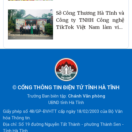
Sở Công Thương Hà Tĩnh và
Công ty TNHH Công nghệ
TikTok Việt Nam làm việc
tại xã Phúc Trạch, khảo sát
và ghi hình các sản phẩm
chủ lực
©
CỔNG THÔNG TIN ĐIỆN TỬ TỈNH HÀ TĨNH
Trưởng Ban biên tập:
Chánh Văn phòng
UBND tỉnh Hà Tĩnh
Giấy phép số 48/GP-BVHTT cấp ngày 18/02/2003 của Bộ Văn
hóa Thông tin.
Địa chỉ: Số 19 đường Nguyễn Tất Thành - phường Thành Sen -
Tỉnh Hà Tĩnh