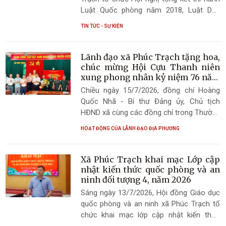
Luật Quốc phòng năm 2018, Luật Dân
quân tự vệ năm 2019 và Luật Giáo dục
TIN TỨC - SỰ KIỆN
quốc phòng và an ninh năm 2013 nhằm
đánh giá kết quả triển khai thực hiện các
luật trên địa bàn; đồng thời đề ra phương
Lãnh đạo xã Phúc Trạch tặng hoa,
hướng, nhiệm vụ và giải pháp nâng cao
chúc mừng Hội Cựu Thanh niên
hiệu quả công tác quốc phòng, quân sự
xung phong nhân kỷ niệm 76 năm
ngày truyền thống lực lượng thanh
trong thời gian tới.
Chiều ngày 15/7/2026, đồng chí Hoàng
niên xung phong Việt Nam
Quốc Nhã - Bí thư Đảng ủy, Chủ tịch
HĐND xã cùng các đồng chí trong Thường
trực, Ban Thường vụ Đảng ủy xã Phúc
HOẠT ĐỘNG CỦA LÃNH ĐẠO ĐỊA PHƯƠNG
Trạch đã tặng hoa chúc mừng Hội Cựu
Thanh niên xung phong xã nhân kỷ niệm
76 năm Ngày truyền thống lực lượng
Xã Phúc Trạch khai mạc Lớp cập
Thanh niên xung phong Việt Nam
nhật kiến thức quốc phòng và an
(15/7/1950 – 15/7/2026).
ninh đối tượng 4, năm 2026
Sáng ngày 13/7/2026, Hội đồng Giáo dục
quốc phòng và an ninh xã Phúc Trạch tổ
chức khai mạc lớp cập nhật kiến thức
quốc phòng và an ninh đối tượng 4, năm