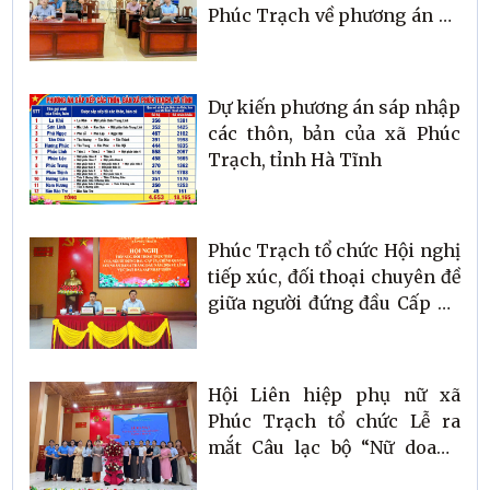
Phúc Trạch về phương án hỗ
trợ học sinh cấp THCS xã
Phúc Trạch đảm bảo điều
kiện học tập sau khi xã
Dự kiến phương án sáp nhập
Hương Xuân hoàn thành
các thôn, bản của xã Phúc
trường nội trú liên cấp
Trạch, tỉnh Hà Tĩnh
Phúc Trạch tổ chức Hội nghị
tiếp xúc, đối thoại chuyên đề
giữa người đứng đầu Cấp ủy,
Chính quyền với Nhân dân 6
tháng đầu năm 2026 về lĩnh
vực đất đai và công tác sáp
Hội Liên hiệp phụ nữ xã
nhập thôn, bản trên địa bàn
Phúc Trạch tổ chức Lễ ra
xã
mắt Câu lạc bộ “Nữ doanh
nhân” xã Phúc Trạch