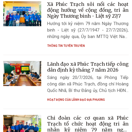
Xã Phúc Trạch sôi nổi các hoạt
động hướng về cộng đồng, tri ân
Ngày Thương binh - Liệt sỹ 27/7
Hướng tới kỷ niệm 79 năm Ngày Thương
binh - Liệt sỹ (27/7/1947 - 27/7/2026),
những ngày qua, Ủy ban MTTQ Việt Nam
xã Phúc Trạch, các tổ chức chính trị - xã
THÔNG TIN TUYÊN TRUYỀN
hội và các thôn trên địa bàn đã đồng loạt
triển khai nhiều hoạt động ý nghĩa, thể
hiện đạo lý "Uống nước nhớ nguồn", "Đền
Lãnh đạo xã Phúc Trạch tiếp công
ơn đáp nghĩa", góp phần chăm lo các gia
dân định kỳ tháng 7 năm 2026
đình chính sách, tăng cường khối đại
Sáng ngày 20/7/2026, tại Phòng Tiếp
đoàn kết toàn dân.
công dân xã Phúc Trạch, đồng chí Hoàng
Quốc Nhã, Bí thư Đảng ủy, Chủ tịch HĐND
xã và đồng chí Dương Ngọc Hoàng, Phó Bí
HOẠT ĐỘNG CỦA LÃNH ĐẠO ĐỊA PHƯƠNG
thư Đảng ủy, Chủ tịch UBND xã đã chủ trì
buổi tiếp công dân định kỳ tháng 7 năm
2026.
Chi đoàn các cơ quan xã Phúc
Trạch tổ chức hoạt động tri ân
nhân kỷ niệm 79 năm ngày