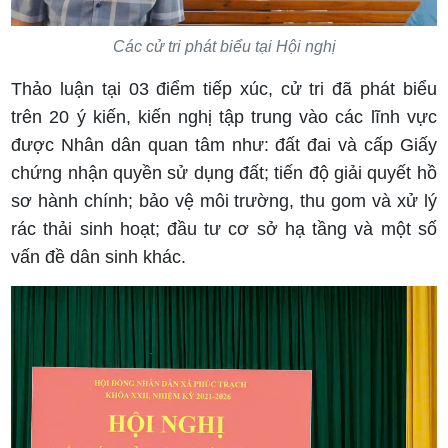
Các cử tri phát biểu tại Hội nghị
Thảo luận tại 03 điểm tiếp xúc, cử tri đã phát biểu
trên 20 ý kiến, kiến nghị tập trung vào các lĩnh vực
được Nhân dân quan tâm như: đất đai và cấp Giấy
chứng nhận quyền sử dụng đất; tiến độ giải quyết hồ
sơ hành chính; bảo vệ môi trường, thu gom và xử lý
rác thải sinh hoạt; đầu tư cơ sở hạ tầng và một số
vấn đề dân sinh khác.