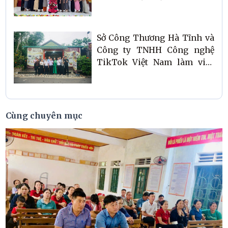
nhân” xã Phúc Trạch
Sở Công Thương Hà Tĩnh và
Công ty TNHH Công nghệ
TikTok Việt Nam làm việc
tại xã Phúc Trạch, khảo sát
và ghi hình các sản phẩm
chủ lực
Cùng chuyên mục