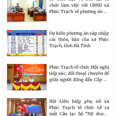
chức làm việc với UBND xã
Phúc Trạch về phương án hỗ
trợ học sinh cấp THCS xã
Phúc Trạch đảm bảo điều
kiện học tập sau khi xã
Dự kiến phương án sáp nhập
Hương Xuân hoàn thành
các thôn, bản của xã Phúc
trường nội trú liên cấp
Trạch, tỉnh Hà Tĩnh
Phúc Trạch tổ chức Hội nghị
tiếp xúc, đối thoại chuyên đề
giữa người đứng đầu Cấp ủy,
Chính quyền với Nhân dân 6
tháng đầu năm 2026 về lĩnh
vực đất đai và công tác sáp
Hội Liên hiệp phụ nữ xã
nhập thôn, bản trên địa bàn
Phúc Trạch tổ chức Lễ ra
xã
mắt Câu lạc bộ “Nữ doanh