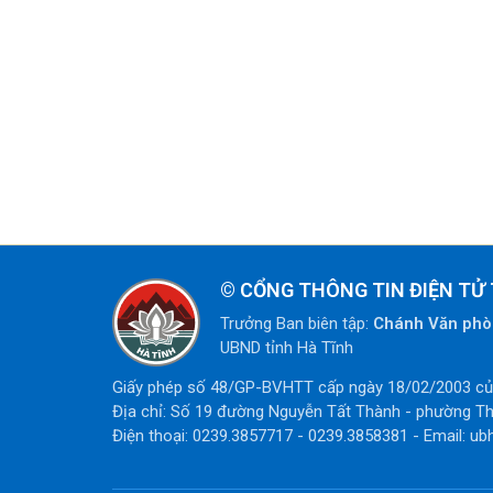
©
CỔNG THÔNG TIN ĐIỆN TỬ 
Trưởng Ban biên tập:
Chánh Văn ph
UBND tỉnh Hà Tĩnh
Giấy phép số 48/GP-BVHTT cấp ngày 18/02/2003 của
Địa chỉ: Số 19 đường Nguyễn Tất Thành - phường Th
Điện thoại: 0239.3857717 - 0239.3858381 - Email: ub