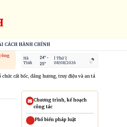
H
ẢI CÁCH HÀNH CHÍNH
 công
24° -
Hà
| Thứ 7,
Tĩnh
08/08/2026
25°
c cất bốc, dâng hương, truy điệu và an táng 02 hài cốt liệt
Chương trình, kế hoạch
công tác
Phổ biến pháp luật