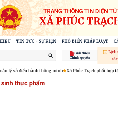
TRANG THÔNG TIN ĐIỆN TỬ
XÃ PHÚC TRẠC
THIỆU
TIN TỨC - SỰ KIỆN
PHỔ BIẾN PHÁP LUẬT
C
Lịch
Giới thiệu
Chính quyền
tác
n lý và điều hành thông minh
Xã Phúc Trạch phối hợp tổ chứ
 sinh thực phẩm