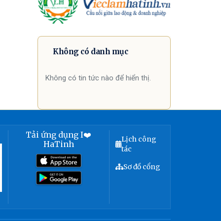
Không có danh mục
Không có tin tức nào để hiển thị.
Tải ứng dụng I❤️
Lịch công
HaTinh
tác
Sơ đồ cổng